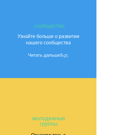
сообщество
Узнайте больше о
развитии
нашего сообщества
Читать дальше&gt;
молодежные
группы